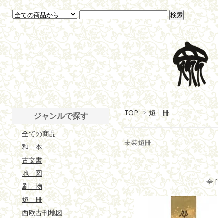
TOP
>
短 冊
ジャンルで探す
全ての商品
未装短冊
和 本
古文書
地 図
全 
刷 物
短 冊
西欧古刊地図