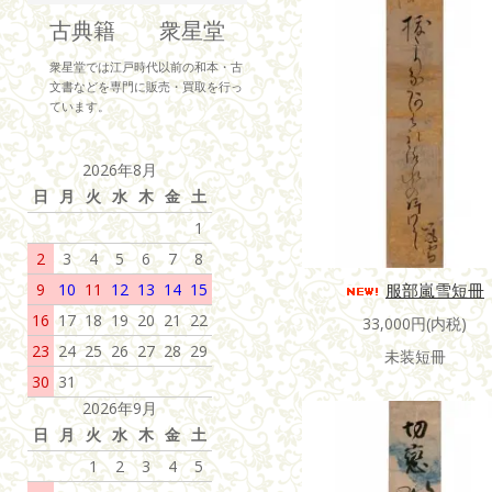
古典籍 衆星堂
衆星堂では江戸時代以前の和本・古
文書などを専門に販売・買取を行っ
ています。
2026年8月
日
月
火
水
木
金
土
1
2
3
4
5
6
7
8
服部嵐雪短冊
9
10
11
12
13
14
15
16
17
18
19
20
21
22
33,000円(内税)
23
24
25
26
27
28
29
未装短冊
30
31
2026年9月
日
月
火
水
木
金
土
1
2
3
4
5