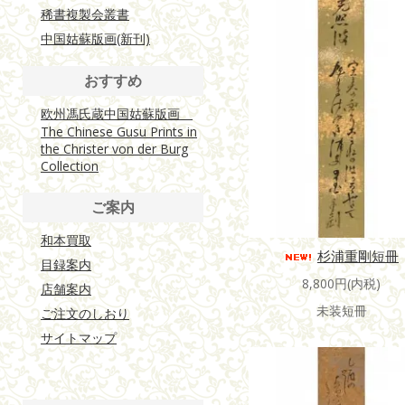
稀書複製会叢書
中国姑蘇版画(新刊)
おすすめ
欧州馮氏蔵中国姑蘇版画
The Chinese Gusu Prints in
the Christer von der Burg
Collection
ご案内
和本買取
杉浦重剛短冊
目録案内
8,800円(内税)
店舗案内
未装短冊
ご注文のしおり
サイトマップ