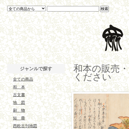
和本の販売
ジャンルで探す
ください
全ての商品
和 本
古文書
地 図
刷 物
短 冊
西欧古刊地図