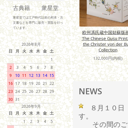
古典籍 衆星堂
衆星堂では江戸時代以前の和本・古
文書などを専門に販売・買取を行っ
ています。
欧州馮氏蔵中国姑蘇
The Chinese Gusu Print
the Christer von der B
2026年8月
Collection
日
月
火
水
木
金
土
132,000円(内税)
1
2
3
4
5
6
7
8
9
10
11
12
13
14
15
16
17
18
19
20
21
22
NEWS
23
24
25
26
27
28
29
30
31
８月１０日（
2026年9月
日
月
火
水
木
金
土
す。
1
2
3
4
5
その間のご注