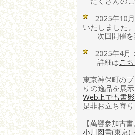
たくさんのご
2025年10
いたしました
次回開催を楽
2025年4
詳細は
こち
東京神保町のブ
りの逸品を展示
Web上でも書影
是非お立ち寄り
【萬響参加古書
小川図書
(東京)