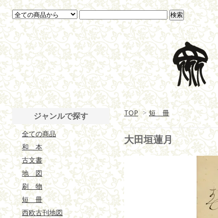
TOP
>
短 冊
ジャンルで探す
全ての商品
大田垣蓮月
和 本
古文書
地 図
刷 物
短 冊
西欧古刊地図