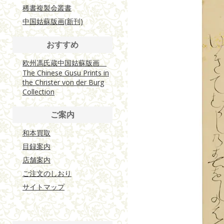
稀書複製会叢書
中国姑蘇版画(新刊)
おすすめ
欧州馮氏蔵中国姑蘇版画
The Chinese Gusu Prints in
the Christer von der Burg
Collection
ご案内
和本買取
目録案内
店舗案内
ご注文のしおり
サイトマップ