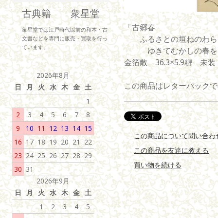
古典籍 衆星堂
「古郷春
衆星堂では江戸時代以前の和本・古
ふるさとの垣ねのわら
文書などを専門に販売・買取を行っ
ています。
ゆきてむかしの春をし
金箔散 36.3×5.9糎 未
2026年8月
この商品はレターパックで
日
月
火
水
木
金
土
1
2
3
4
5
6
7
8
9
10
11
12
13
14
15
この商品について問い合わ
16
17
18
19
20
21
22
この商品を友達に教える
23
24
25
26
27
28
29
買い物を続ける
30
31
2026年9月
日
月
火
水
木
金
土
1
2
3
4
5