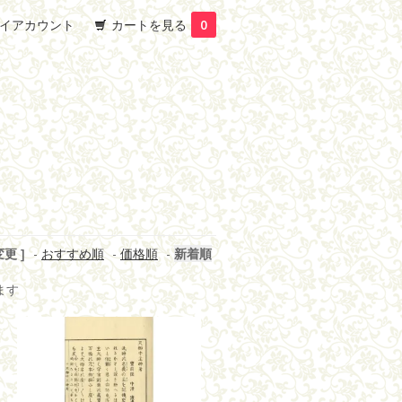
イアカウント
カートを見る
0
更 ]
-
おすすめ順
-
価格順
-
新着順
います