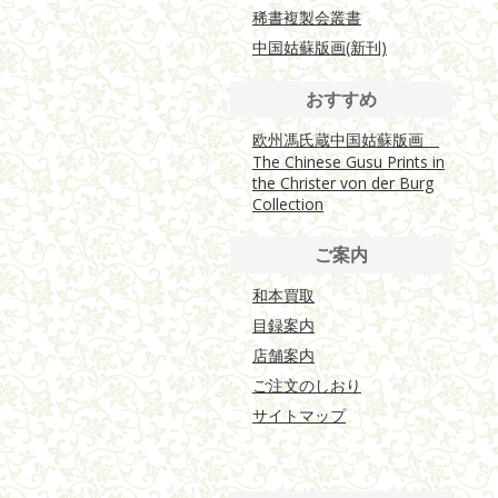
稀書複製会叢書
中国姑蘇版画(新刊)
おすすめ
欧州馮氏蔵中国姑蘇版画
The Chinese Gusu Prints in
the Christer von der Burg
Collection
ご案内
和本買取
目録案内
店舗案内
ご注文のしおり
サイトマップ