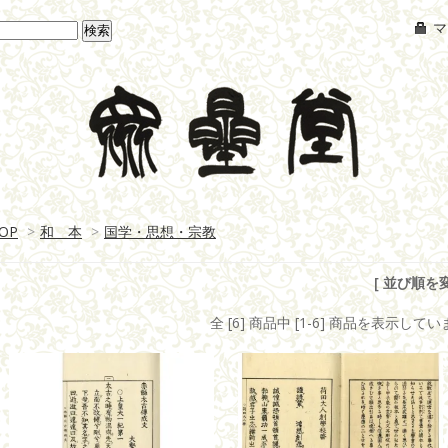
マ
OP
>
和 本
>
国学・思想・宗教
[ 並び順を変
全 [6] 商品中 [1-6] 商品を表示して