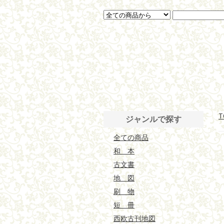
T
ジャンルで探す
全ての商品
和 本
古文書
地 図
刷 物
短 冊
西欧古刊地図