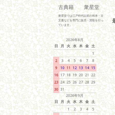
古典籍 衆星堂
衆星堂では江戸時代以前の和本・古
文書などを専門に販売・買取を行っ
ています。
2026年8月
日
月
火
水
木
金
土
1
2
3
4
5
6
7
8
9
10
11
12
13
14
15
16
17
18
19
20
21
22
23
24
25
26
27
28
29
30
31
2026年9月
日
月
火
水
木
金
土
1
2
3
4
5