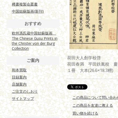
稀書複製会叢書
中国姑蘇版画(新刊)
おすすめ
欧州馮氏蔵中国姑蘇版画
The Chinese Gusu Prints in
the Christer von der Burg
Collection
荷田大人創学校啓
ご案内
荷田春満 平田鉄胤校 慶
和本買取
１冊 大本(26.6×18.3糎)
目録案内
店舗案内
ご注文のしおり
この商品について問い合わ
サイトマップ
この商品を友達に教える
買い物を続ける