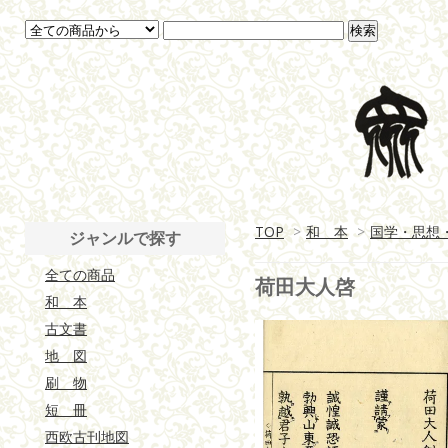
TOP
>
和 本
>
国学・思想
ジャンルで探す
全ての商品
荷田大人啓
和 本
古文書
地 図
刷 物
短 冊
西欧古刊地図