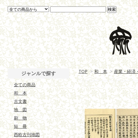
TOP
>
和 本
>
産業・経済
ジャンルで探す
全ての商品
和 本
古文書
地 図
刷 物
短 冊
西欧古刊地図