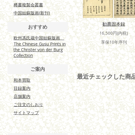
稀書複製会叢書
中国姑蘇版画(新刊)
勧農固本録
おすすめ
16,500円(内税)
欧州馮氏蔵中国姑蘇版画
享保10年序刊
The Chinese Gusu Prints in
the Christer von der Burg
Collection
ご案内
最近チェックした商
和本買取
目録案内
店舗案内
ご注文のしおり
サイトマップ