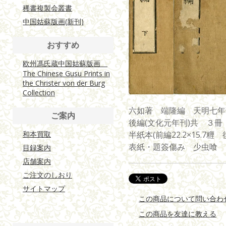
稀書複製会叢書
中国姑蘇版画(新刊)
おすすめ
欧州馮氏蔵中国姑蘇版画
The Chinese Gusu Prints in
the Christer von der Burg
Collection
六如著 端隆編 天明七年
ご案内
後編(文化元年刊)共 ３冊
和本買取
半紙本(前編22.2×15.7糎
表紙・題簽傷み 少虫喰
目録案内
店舗案内
ご注文のしおり
サイトマップ
この商品について問い合わ
この商品を友達に教える