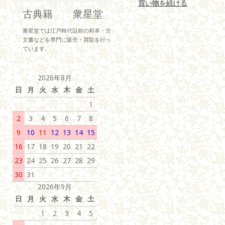
買い物を続ける
古典籍 衆星堂
衆星堂では江戸時代以前の和本・古
文書などを専門に販売・買取を行っ
ています。
2026年8月
日
月
火
水
木
金
土
1
2
3
4
5
6
7
8
9
10
11
12
13
14
15
16
17
18
19
20
21
22
23
24
25
26
27
28
29
30
31
2026年9月
日
月
火
水
木
金
土
1
2
3
4
5