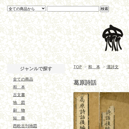
TOP
>
和 本
>
漢詩文
ジャンルで探す
全ての商品
葛原詩話
和 本
古文書
地 図
刷 物
短 冊
西欧古刊地図