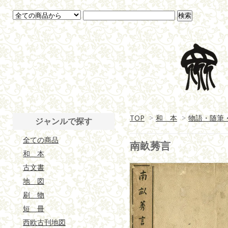
TOP
>
和 本
>
物語・随筆
ジャンルで探す
全ての商品
南畝莠言
和 本
古文書
地 図
刷 物
短 冊
西欧古刊地図