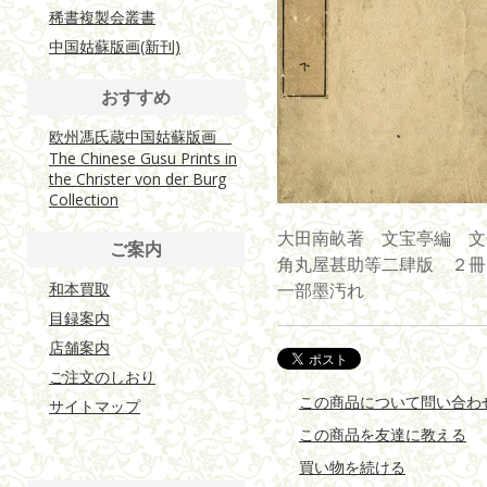
稀書複製会叢書
中国姑蘇版画(新刊)
おすすめ
欧州馮氏蔵中国姑蘇版画
The Chinese Gusu Prints in
the Christer von der Burg
Collection
大田南畝著 文宝亭編 文
ご案内
角丸屋甚助等二肆版 ２冊 大本
和本買取
一部墨汚れ
目録案内
店舗案内
ご注文のしおり
この商品について問い合わ
サイトマップ
この商品を友達に教える
買い物を続ける