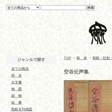
TOP
>
和 本
>
和歌・狂歌
ジャンルで探す
全ての商品
空谷伝声集
和 本
古文書
地 図
刷 物
短 冊
西欧古刊地図