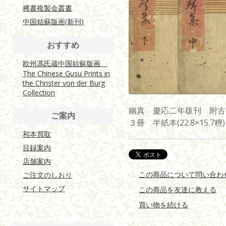
稀書複製会叢書
中国姑蘇版画(新刊)
おすすめ
欧州馮氏蔵中国姑蘇版画
The Chinese Gusu Prints in
the Christer von der Burg
Collection
幽真 慶応二年跋刊 附古
ご案内
３冊 半紙本(22.8×15.
和本買取
目録案内
店舗案内
この商品について問い合わ
ご注文のしおり
サイトマップ
この商品を友達に教える
買い物を続ける