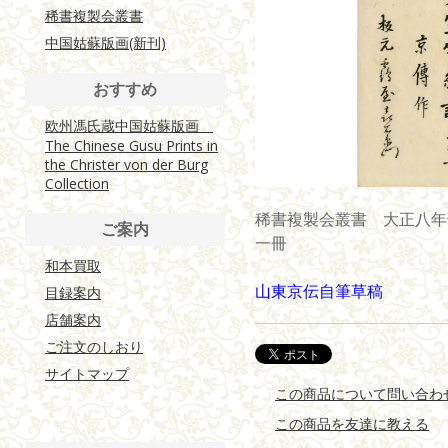
稀書複製会叢書
中国姑蘇版画(新刊)
おすすめ
欧州馮氏蔵中国姑蘇版画
The Chinese Gusu Prints in
the Christer von der Burg
Collection
稀書複製会叢書 大正八年刊 
ご案内
一冊
和本買取
山東京伝自筆草稿
目録案内
店舗案内
ご注文のしおり
サイトマップ
この商品について問い合わ
この商品を友達に教える