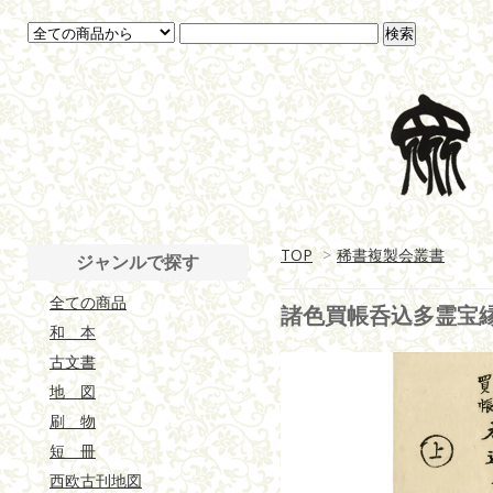
TOP
>
稀書複製会叢書
ジャンルで探す
全ての商品
諸色買帳呑込多霊宝
和 本
古文書
地 図
刷 物
短 冊
西欧古刊地図