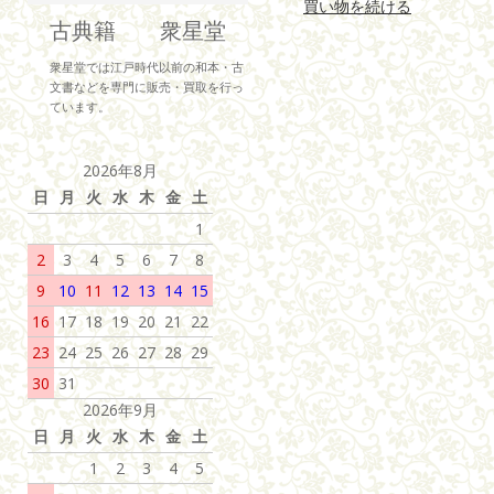
買い物を続ける
古典籍 衆星堂
衆星堂では江戸時代以前の和本・古
文書などを専門に販売・買取を行っ
ています。
2026年8月
日
月
火
水
木
金
土
1
2
3
4
5
6
7
8
9
10
11
12
13
14
15
16
17
18
19
20
21
22
23
24
25
26
27
28
29
30
31
2026年9月
日
月
火
水
木
金
土
1
2
3
4
5