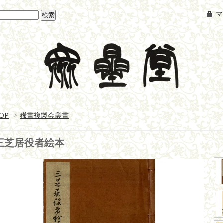
マ
OP
>
稀書複製会叢書
三芝居役者絵本