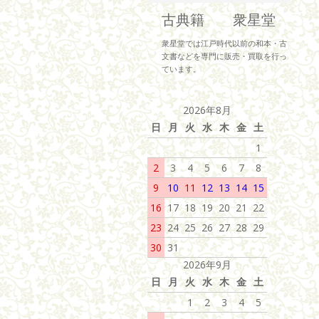
古典籍 衆星堂
衆星堂では江戸時代以前の和本・古
文書などを専門に販売・買取を行っ
ています。
2026年8月
日
月
火
水
木
金
土
1
2
3
4
5
6
7
8
9
10
11
12
13
14
15
16
17
18
19
20
21
22
23
24
25
26
27
28
29
30
31
2026年9月
日
月
火
水
木
金
土
1
2
3
4
5