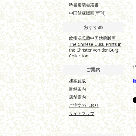
稀書複製会叢書
中国姑蘇版画(新刊)
おすすめ
欧州馮氏蔵中国姑蘇版画
The Chinese Gusu Prints in
the Christer von der Burg
Collection
ご案内
和本買取
目録案内
店舗案内
ご注文のしおり
サイトマップ