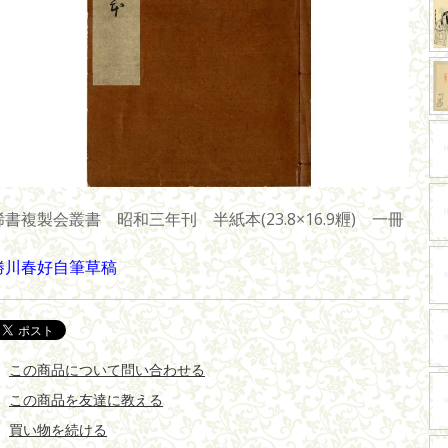
稀書複製会叢書 昭和三年刊 半紙本(23.8×16.9糎) 一冊
勝川春好自筆草稿
この商品について問い合わせる
この商品を友達に教える
買い物を続ける