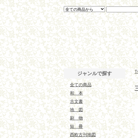
T
ジャンルで探す
全ての商品
和 本
古文書
地 図
刷 物
短 冊
西欧古刊地図