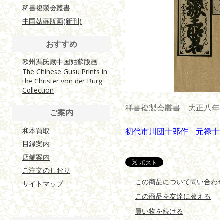
稀書複製会叢書
中国姑蘇版画(新刊)
おすすめ
欧州馮氏蔵中国姑蘇版画
The Chinese Gusu Prints in
the Christer von der Burg
Collection
稀書複製会叢書 大正八年刊 
ご案内
和本買取
初代市川団十郎作 元禄十
目録案内
店舗案内
ご注文のしおり
この商品について問い合わ
サイトマップ
この商品を友達に教える
買い物を続ける