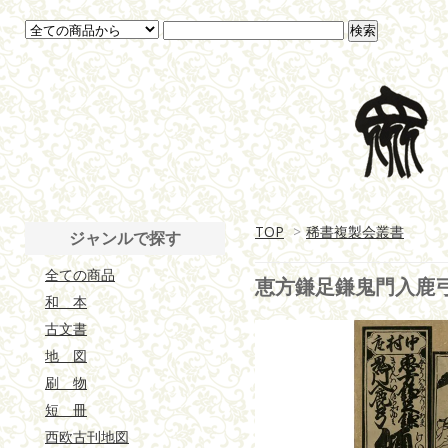
TOP
>
稀書複製会叢書
ジャンルで探す
全ての商品
恵方鎌足鎌鬼門入鹿
和 本
古文書
地 図
刷 物
短 冊
西欧古刊地図