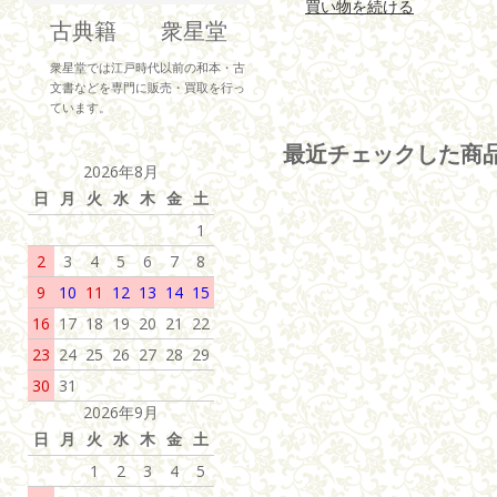
買い物を続ける
古典籍 衆星堂
衆星堂では江戸時代以前の和本・古
文書などを専門に販売・買取を行っ
ています。
最近チェックした商
2026年8月
日
月
火
水
木
金
土
1
2
3
4
5
6
7
8
9
10
11
12
13
14
15
16
17
18
19
20
21
22
23
24
25
26
27
28
29
30
31
2026年9月
日
月
火
水
木
金
土
1
2
3
4
5