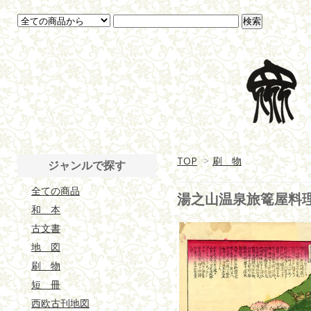
TOP
>
刷 物
ジャンルで探す
全ての商品
湯之山温泉旅篭屋料
和 本
古文書
地 図
刷 物
短 冊
西欧古刊地図