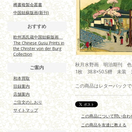
稀書複製会叢書
中国姑蘇版画(新刊)
おすすめ
欧州馮氏蔵中国姑蘇版画
The Chinese Gusu Prints in
the Christer von der Burg
Collection
秋月水野画 明治期刊 色
ご案内
1枚 38.8×50.5糎 未装
和本買取
この商品はレターパックで
目録案内
店舗案内
ご注文のしおり
サイトマップ
この商品について問い合わ
この商品を友達に教える