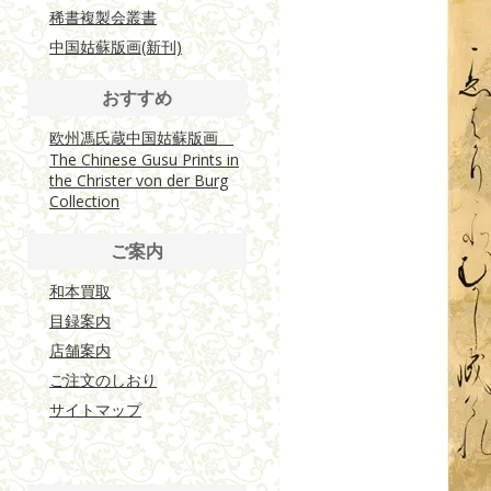
稀書複製会叢書
中国姑蘇版画(新刊)
おすすめ
欧州馮氏蔵中国姑蘇版画
The Chinese Gusu Prints in
the Christer von der Burg
Collection
ご案内
和本買取
目録案内
店舗案内
ご注文のしおり
サイトマップ