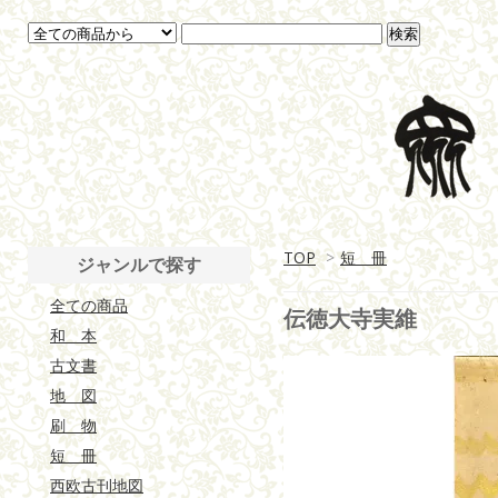
TOP
>
短 冊
ジャンルで探す
全ての商品
伝徳大寺実維
和 本
古文書
地 図
刷 物
短 冊
西欧古刊地図