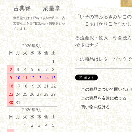
古典籍 衆星堂
「いその神ふるきみやこの
衆星堂では江戸時代以前の和本・古
こゑはかりこそむかし
文書などを専門に販売・買取を行っ
ています。
墨流金泥下絵入 朝倉茂入極札
極少虫ナメ
2026年8月
日
月
火
水
木
金
土
この商品はレターパックで
1
2
3
4
5
6
7
8
9
10
11
12
13
14
15
16
17
18
19
20
21
22
この商品について問い合わ
23
24
25
26
27
28
29
この商品を友達に教える
30
31
買い物を続ける
2026年9月
日
月
火
水
木
金
土
1
2
3
4
5