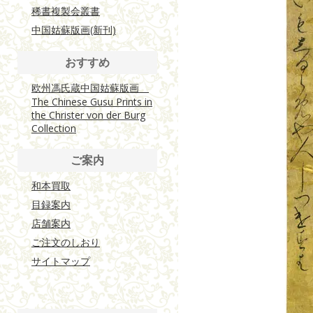
稀書複製会叢書
中国姑蘇版画(新刊)
おすすめ
欧州馮氏蔵中国姑蘇版画
The Chinese Gusu Prints in
the Christer von der Burg
Collection
ご案内
和本買取
目録案内
店舗案内
ご注文のしおり
サイトマップ