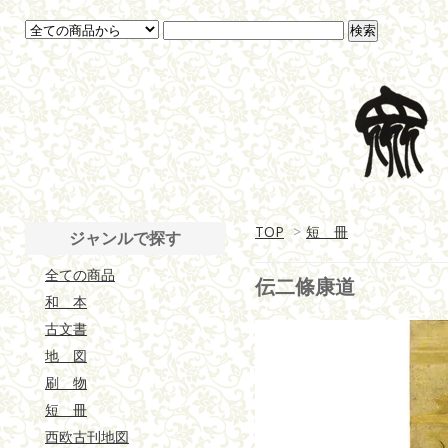
TOP
>
短 冊
ジャンルで探す
全ての商品
伝二條康道
和 本
古文書
地 図
刷 物
短 冊
西欧古刊地図