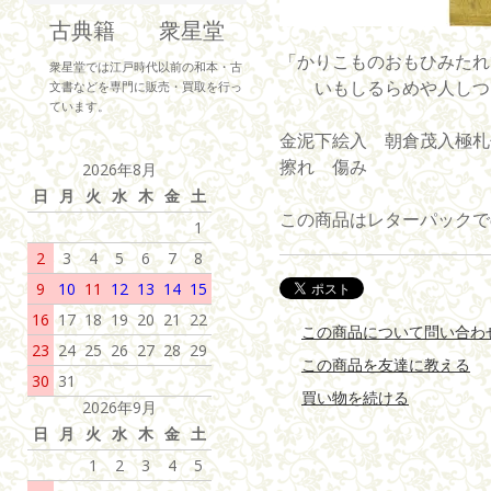
古典籍 衆星堂
「かりこものおもひみたれ
衆星堂では江戸時代以前の和本・古
いもしるらめや人しつ
文書などを専門に販売・買取を行っ
ています。
金泥下絵入 朝倉茂入極札付 
擦れ 傷み
2026年8月
日
月
火
水
木
金
土
この商品はレターパックで
1
2
3
4
5
6
7
8
9
10
11
12
13
14
15
16
17
18
19
20
21
22
この商品について問い合わ
23
24
25
26
27
28
29
この商品を友達に教える
30
31
買い物を続ける
2026年9月
日
月
火
水
木
金
土
1
2
3
4
5