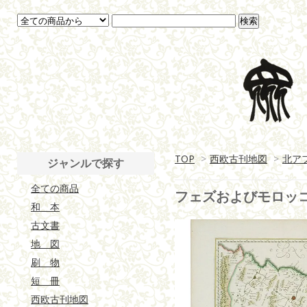
TOP
>
西欧古刊地図
>
北ア
ジャンルで探す
全ての商品
フェズおよびモロッ
和 本
古文書
地 図
刷 物
短 冊
西欧古刊地図