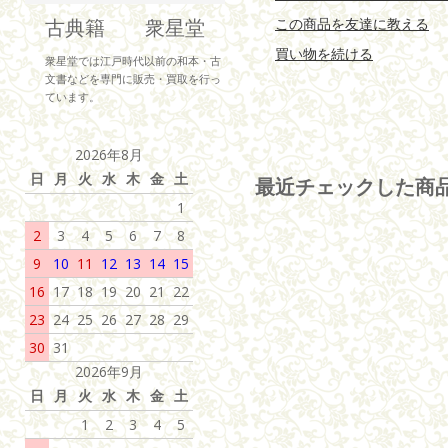
古典籍 衆星堂
この商品を友達に教える
買い物を続ける
衆星堂では江戸時代以前の和本・古
文書などを専門に販売・買取を行っ
ています。
2026年8月
日
月
火
水
木
金
土
最近チェックした商
1
2
3
4
5
6
7
8
9
10
11
12
13
14
15
16
17
18
19
20
21
22
23
24
25
26
27
28
29
30
31
2026年9月
日
月
火
水
木
金
土
1
2
3
4
5