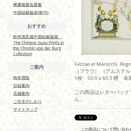
稀書複製会叢書
中国姑蘇版画(新刊)
おすすめ
欧州馮氏蔵中国姑蘇版画
The Chinese Gusu Prints in
the Christer von der Burg
Collection
Fezzae et Marocchi. Regn
ご案内
（ブラウ） （アムステ
1枚 50.9 x 60.3 
和本買取
目録案内
この商品はレターパック
店舗案内
ん。
ご注文のしおり
サイトマップ
この商品について問い合わ