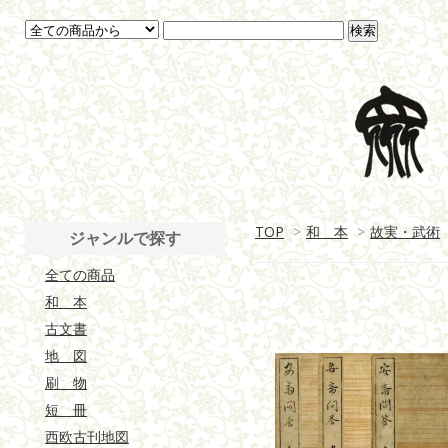
TOP
>
和 本
>
故実・武術
ジャンルで探す
全ての商品
和 本
古文書
地 図
刷 物
短 冊
西欧古刊地図