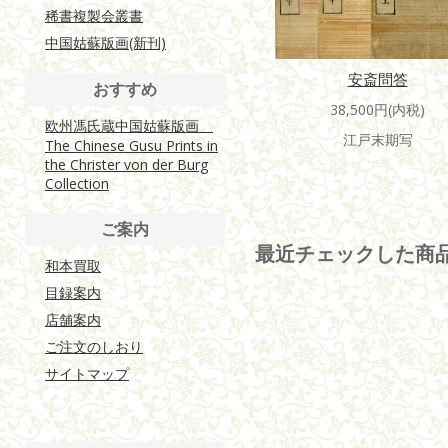
稀書複製会叢書
中国姑蘇版画(新刊)
安斎問答
おすすめ
38,500円(内税)
欧州馮氏蔵中国姑蘇版画
江戸末期写
The Chinese Gusu Prints in
the Christer von der Burg
Collection
ご案内
最近チェックした商
和本買取
目録案内
店舗案内
ご注文のしおり
サイトマップ